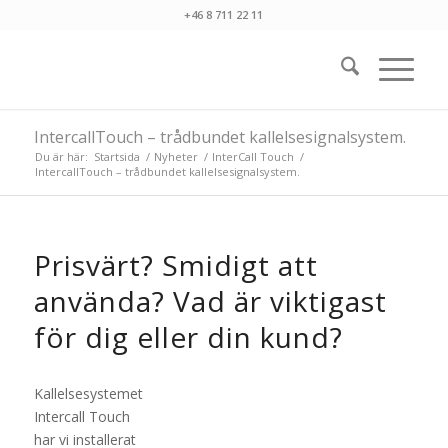
+46 8 711 22 11
IntercallTouch – trådbundet kallelsesignalsystem.
Du är här:
Startsida
/
Nyheter
/
InterCall Touch
/
IntercallTouch – trådbundet kallelsesignalsystem.
Prisvärt? Smidigt att
använda? Vad är viktigast
för dig eller din kund?
Kallelsesystemet
Intercall Touch
har vi installerat