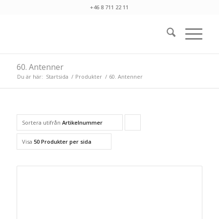
+46 8 711 22 11
60. Antenner
Du är här:
Startsida
/
Produkter
/
60. Antenner
Sortera utifrån
Artikelnummer
Sortera
produkter
Visa
50 Produkter per sida
stigande