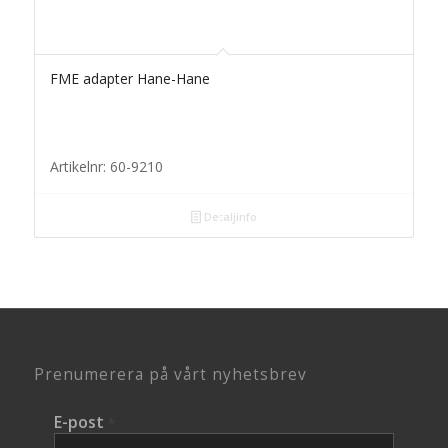
FME adapter Hane-Hane
Artikelnr: 60-9210
Detaljinfo
Prenumerera på vårt nyhetsbrev
E-post
*