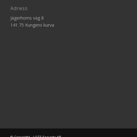
Adress
Jägerhorns väg 8
141 75 Kungens kurva
© Copyright - LOTS Security AB