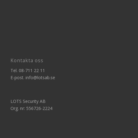
Kontakta oss
Tel.
08-711 22 11
E-post.
info@lotsab.se
LOTS Security AB
Org. nr: 556726-2224