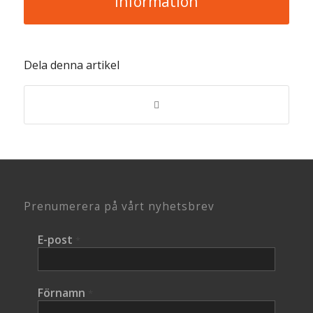
information
Dela denna artikel
Prenumerera på vårt nyhetsbrev
E-post
*
Förnamn
*