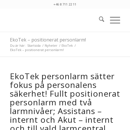
+46 8 711 22 11
EkoTek – positionerat personlarm!
Du är här:
Startsida
/
Nyheter
/
EkoTek
/
EkoTek – positionerat personlarm!
EkoTek personlarm sätter
fokus på personalens
säkerhet! Fullt positionerat
personlarm med två
larmnivåer; Assistans –
internt och Akut – internt
och till vald larmcentral.