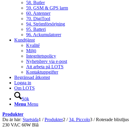
58. Butler
59. GSM & GPS larm
60. Antenner
70. DigiTool
94. Strömförsörjning
95. Batteri
96. Ackumulatorer
Kundtjänst
Kvalité
Miljö
Integritetspolicy
Nyhetsbrev via e-post
Att arbeta på LOTS
Kontaktuppgifter
Begränsad åtkomst
Logga in
Om LOTS
Sök
Menu
Menu
Produkter
Du är här:
Startsida
1
/
Produkter
2
/
34. Piccolo
3
/
Roterade blixtljus
230 VAC 60W Blå