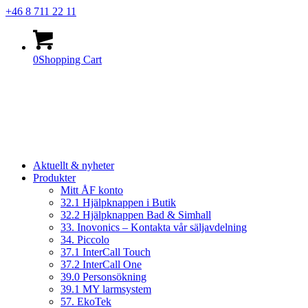
+46 8 711 22 11
0
Shopping Cart
Aktuellt & nyheter
Produkter
Mitt ÅF konto
32.1 Hjälpknappen i Butik
32.2 Hjälpknappen Bad & Simhall
33. Inovonics – Kontakta vår säljavdelning
34. Piccolo
37.1 InterCall Touch
37.2 InterCall One
39.0 Personsökning
39.1 MY larmsystem
57. EkoTek