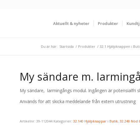
Aktuellt & nyheter
Produkter
Kundtj
Du är här:
Startsida
/
Produkter
/
32.1 Hjälpknappen i Buti
My sändare m. larmingå
My sändare, larmingångs modul. Ingången är potensialfri sl
Används för att skicka meddelande från extern utrustning
Artikelnr:
39-112044
Kategorier:
32.140 Hjälpknappar i Butik
,
32.240 Nöd 