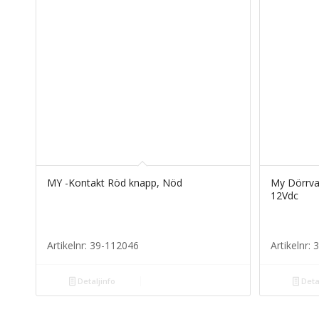
MY -Kontakt Röd knapp, Nöd
My Dörrvak
12Vdc
Artikelnr: 39-112046
Artikelnr:
Detaljinfo
Deta