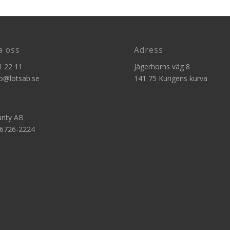
a oss
Adress
1 22 11
Jägerhorns väg 8
fo@lotsab.se
141 75 Kungens kurva
rity AB
56726-2224