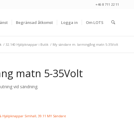
+46 8 711 22 11
änst
Begränsad åtkomst
Logga in
Om LOTS
k
/
32.140 Hjälpknappar i Butik
/
My sändare m. larmingång matn 5-35Volt
ng matn 5-35Volt
utning vid sändning.
& Hjälpknappar Simhall
,
39.11 MY Sändare