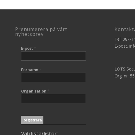
Prenumerera på vårt
Kontakt
nyhetsbrev
Tel.
08-71
E-post.
in
E-post
*
LOTS Secu
Förnamn
*
Org. nr: 5
Organisation
*
Välj lista/listor: