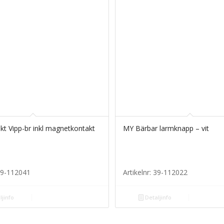
t Vipp-br inkl magnetkontakt
MY Bärbar larmknapp – vit
 39-112041
Artikelnr: 39-112022
ljinfo
Detaljinfo