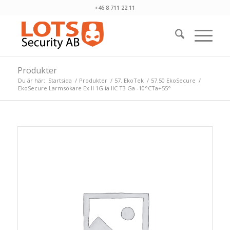
+46 8 711 22 11
Produkter
Du är här:
Startsida
/
Produkter
/
57. EkoTek
/
57.50 EkoSecure
/
EkoSecure Larmsökare Ex II 1G ia IIC T3 Ga -10°CTa+55°