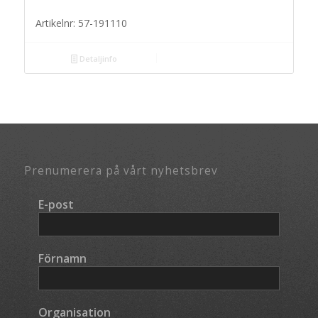
Artikelnr: 57-191110
Detaljinfo
Prenumerera på vårt nyhetsbrev
E-post
*
Förnamn
*
Organisation
*