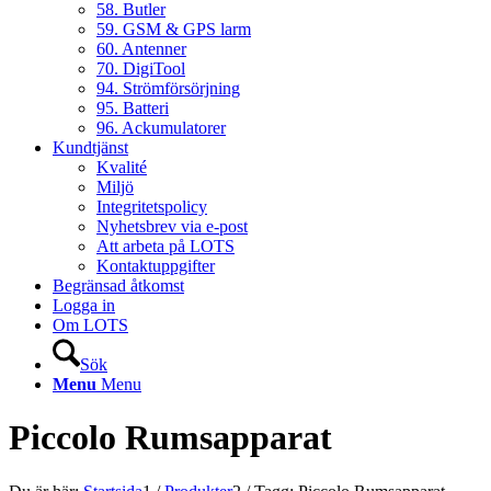
58. Butler
59. GSM & GPS larm
60. Antenner
70. DigiTool
94. Strömförsörjning
95. Batteri
96. Ackumulatorer
Kundtjänst
Kvalité
Miljö
Integritetspolicy
Nyhetsbrev via e-post
Att arbeta på LOTS
Kontaktuppgifter
Begränsad åtkomst
Logga in
Om LOTS
Sök
Menu
Menu
Piccolo Rumsapparat