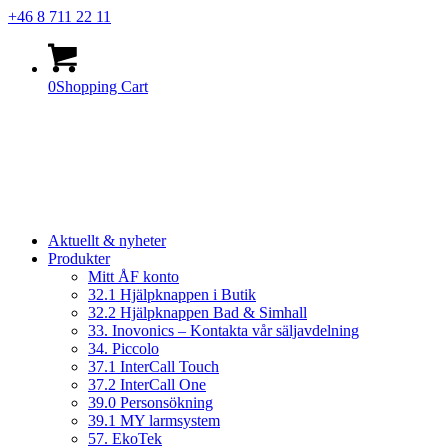
+46 8 711 22 11
0
Shopping Cart
Aktuellt & nyheter
Produkter
Mitt ÅF konto
32.1 Hjälpknappen i Butik
32.2 Hjälpknappen Bad & Simhall
33. Inovonics – Kontakta vår säljavdelning
34. Piccolo
37.1 InterCall Touch
37.2 InterCall One
39.0 Personsökning
39.1 MY larmsystem
57. EkoTek