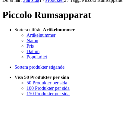
Du är här:
Startsida
1
/
Produkter
2
/
Tagg: Piccolo Rumsapparat
Piccolo Rumsapparat
Sortera utifrån
Artikelnummer
Artikelnummer
Namn
Pris
Datum
Popularitet
Sortera produkter stigande
Visa
50 Produkter per sida
50 Produkter per sida
100 Produkter per sida
150 Produkter per sida