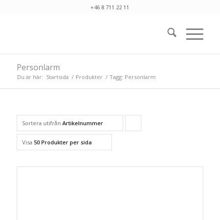
+46 8 711 22 11
Personlarm
Du är här:
Startsida
/
Produkter
/
Tagg: Personlarm
Sortera utifrån
Artikelnummer
Sortera
produkter
Visa
50 Produkter per sida
stigande