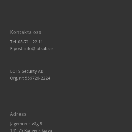
Kontakta oss
Tel.
08-711 22 11
E-post.
info@lotsab.se
LOTS Security AB
Org. nr: 556726-2224
Adress
Jägerhorns väg 8
141 75 Kungens kurva