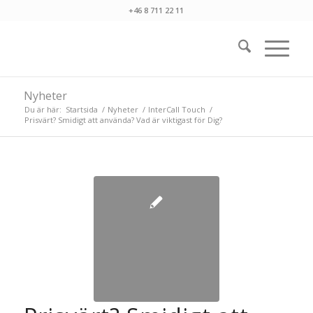
+46 8 711 22 11
Nyheter
Du är här:
Startsida
/
Nyheter
/
InterCall Touch
/
Prisvärt? Smidigt att använda? Vad är viktigast för Dig?