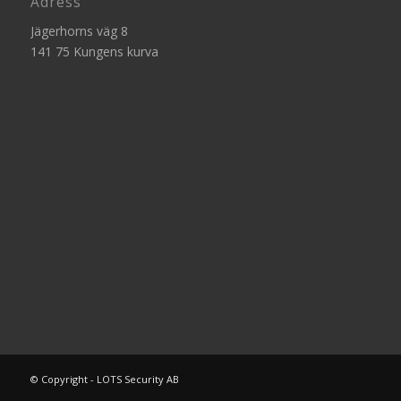
Adress
Jägerhorns väg 8
141 75 Kungens kurva
© Copyright - LOTS Security AB