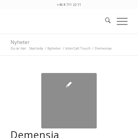
+46 8 711 22 11
Nyheter
Du är här:
Startsida
/
Nyheter
/
InterCall Touch
/
Demensia
Demensia